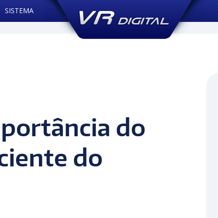
SISTEMA
Home
Blog
Blog
Qual 
mportância do
iciente do