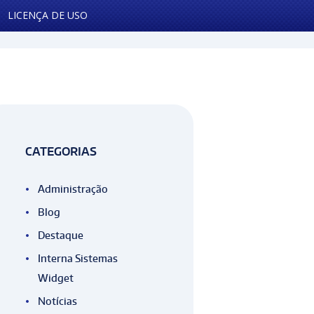
LICENÇA DE USO
a importância do controle eficiente do...
DOWNLOADS
CONTATO
CATEGORIAS
Administração
Blog
Destaque
Interna Sistemas
Widget
Notícias