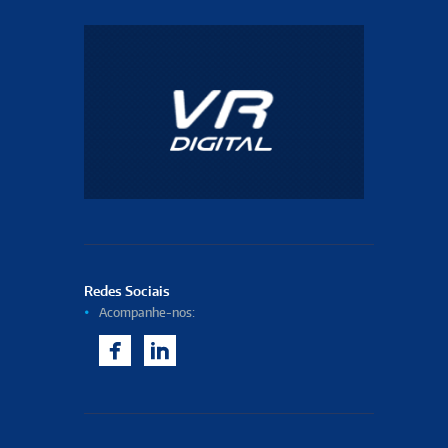
Redes Sociais
Acompanhe-nos:
F
L
aceb
inked
ook
In