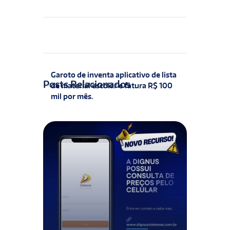
Garoto de inventa aplicativo de lista
Posts Relacionados
de material escolar e fatura R$ 100
mil por mês.