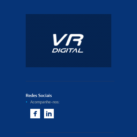
Redes Sociais
Acompanhe-nos:
F
L
aceb
inked
ook
In